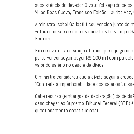
subsistência do devedor. O voto foi seguido pelo
Villas Boas Cueva, Francisco Falcão, Laurita Vaz,
A ministra Isabel Gallotti ficou vencida junto do 
votaram nesse sentido os ministros Luis Felipe 
Ferreira.
Em seu voto, Raul Araújo afirmou que o julgamen
parte vai conseguir pagar R$ 100 mil com parcela
valor do salário no caso e da dívida.
O ministro considerou que a dívida seguiria cresc
“Contraria a impenhorabilidade dos salários”, disse
Cabe recurso (embargos de declaração) da decisã
caso chegar ao Supremo Tribunal Federal (STF) é
questionamento constitucional.