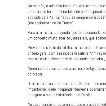
Na sessão, a ministra Isabel Gallotti afirmou qu
questão: se há impenhorabilidade e só as peculiar
adotada pela 4a Turma) ou se sempre será possív
(entendimento da 3a Turma).
Para a ministra, a segunda hipótese poderia traze
um conceito muito aber-to”, disse ela, que acabo
Prevaleceu o voto do relator, ministro João Otá
critério geral com a realidade brasileira. “A fixaç
mostra muito dissonante da realidade brasileira”, 
Noronha acrescentou que a norma prestigia apena
do credor.
O ministro citou precedentes da 3a Turma no mesm
impenhorabilidade independentemente do montant
assegure a sua subsistência e da família.
No caso concreto, determinou que o processo vol