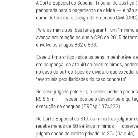
A Corte Especial do Superior Tribunal de Justiça 
penhorada para o pagamento de dívida — e não só
como determina o Código de Processo Civil (CPC)
Para os ministros, bastaria garantir um “mínimo ex
avança em relação ao que o CPC de 2015 determi
envolve os artigos 832 e 833.
Esse último artigo indica os bens impenhoráveis e
em poupança, de até 40 salários mínimos, podem
no caso de outros tipos de dívida, o que exceder
“eventuais peculiaridades do caso concreto”.
No caso julgado pelo STJ, o credor pediu a penh
R$ 8,5 mil — recebi- dos pelo devedor para quit
execução de cheques (EREsp 1874222).
Na Corte Especial do STJ, os ministros julgaram 
recebe menos de 50 salários mínimos — observad
julgam casos de direito privado no STJ (3a e 4a).