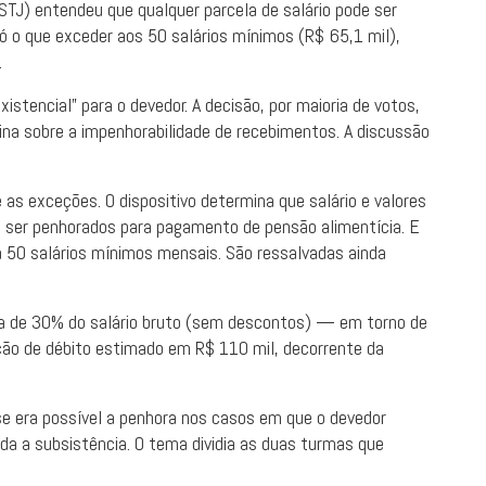
(STJ) entendeu que qualquer parcela de salário pode ser
 o que exceder aos 50 salários mínimos (R$ 65,1 mil),
.
istencial” para o devedor. A decisão, por maioria de votos,
na sobre a impenhorabilidade de recebimentos. A discussão
 as exceções. O dispositivo determina que salário e valores
 ser penhorados para pagamento de pensão alimentícia. E
 a 50 salários mínimos mensais. São ressalvadas ainda
ora de 30% do salário bruto (sem descontos) — em torno de
ação de débito estimado em R$ 110 mil, decorrente da
se era possível a penhora nos casos em que o devedor
a a subsistência. O tema dividia as duas turmas que