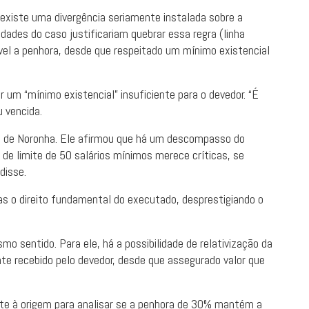
e existe uma divergência seriamente instalada sobre a
idades do caso justificariam quebrar essa regra (linha
el a penhora, desde que respeitado um mínimo existencial
r um “mínimo existencial” insuficiente para o devedor. “É
u vencida.
vio de Noronha. Ele afirmou que há um descompasso do
ão de limite de 50 salários mínimos merece críticas, se
disse.
s o direito fundamental do executado, desprestigiando o
o sentido. Para ele, há a possibilidade de relativização da
e recebido pelo devedor, desde que assegurado valor que
te à origem para analisar se a penhora de 30% mantém a