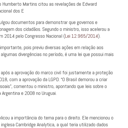
stro Humberto Martins citou as revelações de Edward
cional dos E
vulgou ​documentos para demonstrar que governos e
agem dos cidadãos. Segundo o ministro, isso acelerou a
 em 2014 pelo Congresso Nacional (
Lei 12.965/2014
).
 importante, pois previu diversas ações em relação aos
 algumas divergências no período, é uma lei que possui mais
após a aprovação do marco civil foi justamente a proteção
018, com a aprovação da LGPD. “O Brasil demorou a criar
soais”, comentou o ministro, apontando que leis sobre o
Argentina e 2008 no Uruguai.
plicou a importância do tema para o direito. Ele mencionou o
nglesa Cambridge Analytica, a qual teria utilizado dados