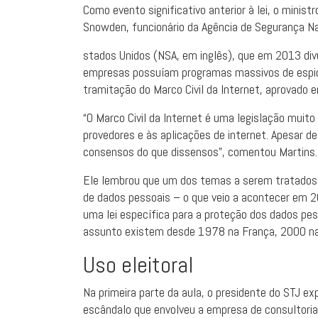
Como evento significativo anterior à lei, o mini
Snowden, funcionário da Agência de Segurança Na
stados Unidos (NSA, em inglês), que em 2013 di
empresas possuíam programas massivos de espion
tramitação do Marco Civil da Internet, aprovado
“O Marco Civil da Internet é uma legislação muito
provedores e às aplicações de internet. Apesar de
consensos do que dissensos”, comentou Martins.
Ele lembrou que um dos temas a serem tratados 
de dados pessoais – o que veio a acontecer em 2
uma lei específica para a proteção dos dados pes
assunto existem desde 1978 na França, 2000 na 
Uso eleit​​oral
Na primeira parte da aula, o presidente do STJ ex
escândalo que envolveu a empresa de consultoria i