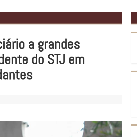
iário a grandes
idente do STJ em
dantes