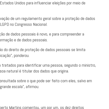
stados Unidos para influenciar eleições por meio de
ovação de um regulamento geral sobre a proteção de dados
a LGPD no Congresso Nacional.
ção de dados pessoais é novo, e para compreender a
formação e de dados pessoais.
ão do direito de proteção de dados pessoais se limita
icação”, ponderou.
m tratados para identificar uma pessoa, segundo o ministro,
oa natural é titular dos dados que origina.
onsultada sobre o que pode ser feito com eles, salvo em
rande escala”, afirmou.
berto Martins comentou, um por um, os dez direitos