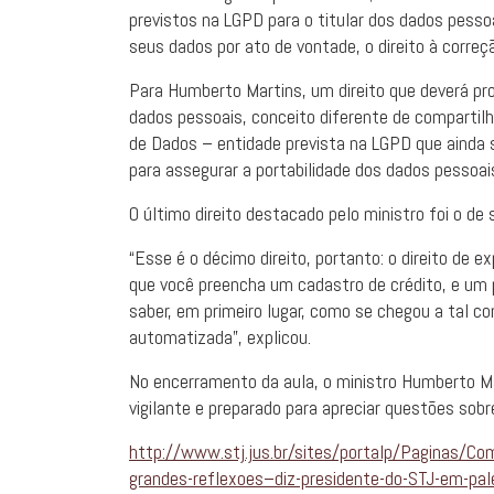
previstos na LGPD para o titular dos dados pessoa
seus dados por ato de vontade, o direito à corre
Para Humberto Martins, um direito que deverá prov
dados pessoais, conceito diferente de compartil
de Dados – entidade prevista na LGPD que ainda s
para assegurar a portabilidade dos dados pessoai
O último direito destacado pelo ministro foi o d
“Esse é o décimo direito, portanto: o direito de 
que você preencha um cadastro de crédito, e um 
saber, em primeiro lugar, como se chegou a tal c
automatizada”, explicou.
No encerramento da aula, o ministro Humberto Mar
vigilante e preparado para apreciar questões sob
http://www.stj.jus.br/sites/portalp/Paginas/Co
grandes-reflexoes–diz-presidente-do-STJ-em-pal