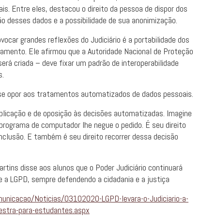
is. Entre eles, destacou o direito da pessoa de dispor dos
ção desses dados e a possibilidade de sua anonimização.
ocar grandes reflexões do Judiciário é a portabilidade dos
hamento. Ele afirmou que a Autoridade Nacional de Proteção
erá criada – deve fixar um padrão de interoperabilidade
s.
e se opor aos tratamentos automatizados de dados pessoais.
explicação e de oposição às decisões automatizadas. Imagine
programa de computador lhe negue o pedido. É seu direito
onclusão. E também é seu direito recorrer dessa decisão
tins disse aos alunos que o Poder Judiciário continuará
re a LGPD, sempre defendendo a cidadania e a justiça
municacao/Noticias/03102020-LGPD-levara-o-Judiciario-a-
estra-para-estudantes.aspx