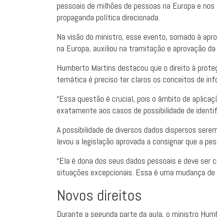
pessoais de milhões de pessoas na Europa e nos E
propaganda política direcionada.
Na visão do ministro, esse evento, somado à apr
na Europa, auxiliou na tramitação e aprovação d
Humberto Martins destacou que o direito à prote
temática é preciso ter claros os conceitos de in
“Essa questão é crucial, pois o âmbito de aplicaç
exatamente aos casos de possibilidade de identif
A possibilidade de diversos dados dispersos sere
levou a legislação aprovada a consignar que a pess
“Ela é dona dos seus dados pessoais e deve ser c
situações excepcionais. Essa é uma mudança de g
Novos dir​​eitos
Durante a segunda parte da aula, o ministro Hum